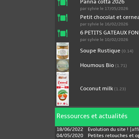
Panna cotta 2026
par sylvie le 17/05/2026
Petit chocolat et cerne
par sylvie le 16/02/2026
6 PETITS GATEAUX FO
par sylvie le 10/02/2026
Soupe Rustique
(0.14)
Houmous Bio
(1.71)
Coconut milk
(1.23)
Ressources et actualités
18/06/2022
Evolution du site !
[aff
04/05/2020
Petites retouches et 