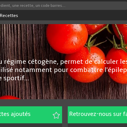
Recettes
du régime cétogène, permet de calculer le
ilisé notamment pour combattre l'épile
sportif...
ttes ajoutés
Retrouvez-nous sur 