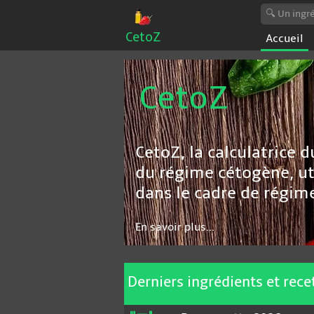
CetoZ
Accueil
CetoZ
CetoZ, la calculatrice 
du régime cétogène, ut
dans le cadre de régime 
En savoir plus...
Derniers ingrédients et rece