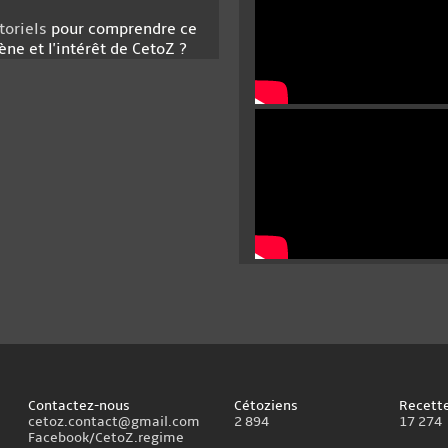
toriels
pour comprendre ce
ène et l'intérêt de CetoZ ?
Contactez-nous
Cétoziens
Recette
cetoz.contact@gmail.com
2 894
17 274
Facebook/CetoZ.regime