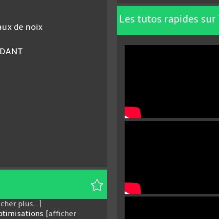
Les tutos rapides sur
aux de noix
NDANT
icher plus...]
optimisations
[afficher